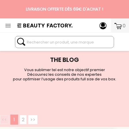
N°1 DES BOX BEAUTÉ PREMIUM SANS ENGAGEMENT

0
THE BLOG
Vous sublimer tel est notre objectif premier
Découvrez les conseils de nos expertes
pour optimiser l’usage des produits full size de vos box.
<<
1
2
>>