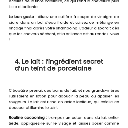
écailles de la fibre capillaire, ce qui rend la chevelure plus
lisse et brillante.
Le bon geste :
diluez une cuillère à soupe de vinaigre de
cidre dans un bol d’eau froide et utilisez ce mélange en
rinçage final après votre shampoing. L’odeur disparaît dès
que les cheveux sèchent, et la brillance est au rendez-vous
!
4. Le lait : l’ingrédient secret
d’un teint de porcelaine
Cléopâtre prenait des bains de lait, et nos grands-mères
l’utilisaient en lotion pour adoucir la peau ou apaiser les
rougeurs. Le lait est riche en acide lactique, qui exfolie en
douceur et illumine le teint.
Routine cocooning :
trempez un coton dans du lait entier
tiède, appliquez-le sur le visage et laissez poser comme