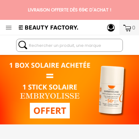
LIVRAISON OFFERTE DÈS 69€ D'ACHAT !

0
N°1 DES BOX BEAUTÉ PREMIUM SANS ENGAGEMENT