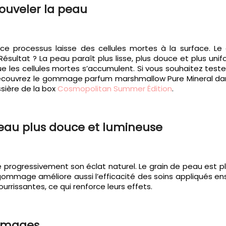
nouveler la peau
ce processus laisse des cellules mortes à la surface. L
ultat ? La peau paraît plus lisse, plus douce et plus unifor
ue les cellules mortes s’accumulent. Si vous souhaitez tes
découvrez le gommage parfum marshmallow Pure Mineral da
ière de la box
Cosmopolitan Summer Édition
.
peau plus douce et lumineuse
e progressivement son éclat naturel. Le grain de peau est pl
gommage améliore aussi l’efficacité des soins appliqués e
rrissantes, ce qui renforce leurs effets.
ommages