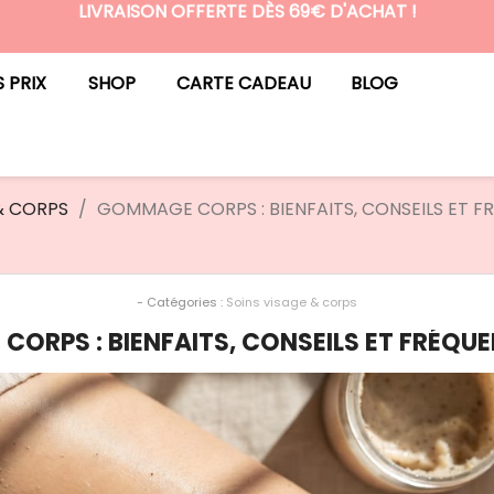
LIVRAISON OFFERTE DÈS 69€ D'ACHAT !
N°1 DES BOX BEAUTÉ PREMIUM SANS ENGAGEMENT
S PRIX
SHOP
CARTE CADEAU
BLOG
& CORPS
GOMMAGE CORPS : BIENFAITS, CONSEILS ET F
- Catégories :
Soins visage & corps
ORPS : BIENFAITS, CONSEILS ET FRÉQUE