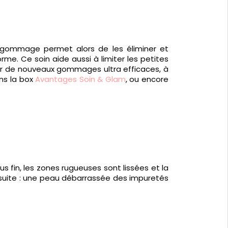
e gommage permet alors de les éliminer et
me. Ce soin aide aussi à limiter les petites
ter de nouveaux gommages ultra efficaces, à
ns la box
Avantages Soin & Glam
, ou encore
us fin, les zones rugueuses sont lissées et la
nsuite : une peau débarrassée des impuretés