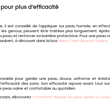
pour plus d’efficacité
, il est conseillé de l’appliquer sur peau humide, en effe
s genoux, peuvent être traitées plus longuement. Après avo
la peau et renforcer sa barrière protectrice. Pour une peau n
iaubert, à découvrir dans la box
Marie Claire Beauté Solaire
.
able pour garder une peau douce, uniforme et éclatante.
l’efficacité des soins. Son efficacité repose avant tout s
ne peau saine et confortable au quotidien.
corps, découvrez :
comment réparer sa peau après un coup d