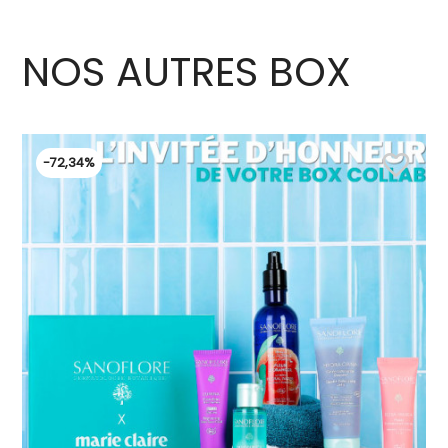
NOS AUTRES BOX
favorite_border
-72,34%