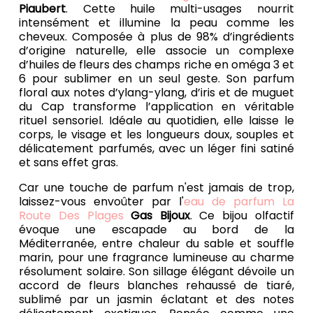
Piaubert
. Cette huile multi-usages nourrit
intensément et illumine la peau comme les
cheveux. Composée à plus de 98% d’ingrédients
d’origine naturelle, elle associe un complexe
d’huiles de fleurs des champs riche en oméga 3 et
6 pour sublimer en un seul geste. Son parfum
floral aux notes d’ylang-ylang, d’iris et de muguet
du Cap transforme l’application en véritable
rituel sensoriel. Idéale au quotidien, elle laisse le
corps, le visage et les longueurs doux, souples et
délicatement parfumés, avec un léger fini satiné
et sans effet gras.
Car une touche de parfum n'est jamais de trop,
laissez-vous envoûter par l'
eau de parfum La
Route Des Plages
Gas Bijoux
. Ce bijou olfactif
évoque une escapade au bord de la
Méditerranée, entre chaleur du sable et souffle
marin, pour une fragrance lumineuse au charme
résolument solaire. Son sillage élégant dévoile un
accord de fleurs blanches rehaussé de tiaré,
sublimé par un jasmin éclatant et des notes