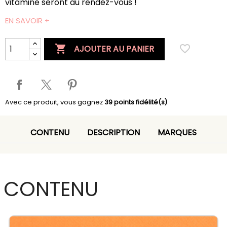
vitaminé seront au rendez-vous !
EN SAVOIR +

favorite_border
AJOUTER AU PANIER
Avec ce produit, vous gagnez
39
points fidélité(s)
.
CONTENU
DESCRIPTION
MARQUES
CONTENU