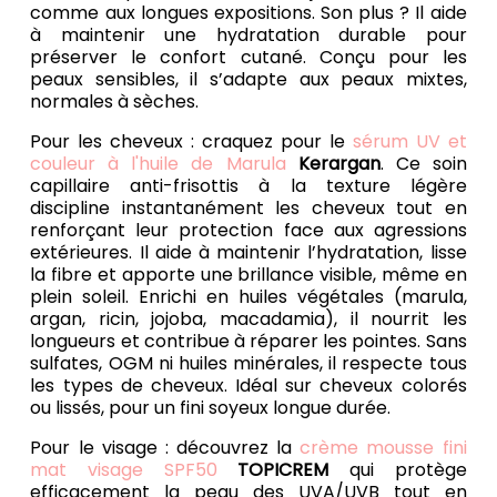
comme aux longues expositions. Son plus ? Il aide
à maintenir une hydratation durable pour
préserver le confort cutané. Conçu pour les
peaux sensibles, il s’adapte aux peaux mixtes,
normales à sèches.
Pour les cheveux : craquez pour le
sérum UV et
couleur à l'huile de Marula
Kerargan
. Ce soin
capillaire anti-frisottis à la texture légère
discipline instantanément les cheveux tout en
renforçant leur protection face aux agressions
extérieures. Il aide à maintenir l’hydratation, lisse
la fibre et apporte une brillance visible, même en
plein soleil. Enrichi en huiles végétales (marula,
argan, ricin, jojoba, macadamia), il nourrit les
longueurs et contribue à réparer les pointes. Sans
sulfates, OGM ni huiles minérales, il respecte tous
les types de cheveux. Idéal sur cheveux colorés
ou lissés, pour un fini soyeux longue durée.
Pour le visage : découvrez la
crème mousse fini
mat visage SPF50
TOPICREM
qui protège
efficacement la peau des UVA/UVB tout en