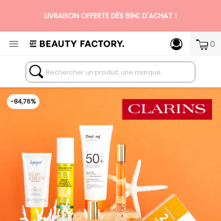
N°1 DES BOX BEAUTÉ PREMIUM SANS ENGAGEMENT

0
-84,76%