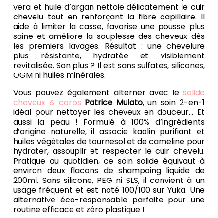
vera et huile d’argan nettoie délicatement le cuir
chevelu tout en renforçant la fibre capillaire. Il
aide à limiter la casse, favorise une pousse plus
saine et améliore la souplesse des cheveux dès
les premiers lavages. Résultat : une chevelure
plus résistante, hydratée et visiblement
revitalisée. Son plus ? Il est sans sulfates, silicones,
OGM ni huiles minérales.
Vous pouvez également alterner avec le
solide
cheveux & corps
Patrice Mulato
, un soin 2-en-1
idéal pour nettoyer les cheveux en douceur... Et
aussi la peau ! Formulé à 100% d’ingrédients
d’origine naturelle, il associe kaolin purifiant et
huiles végétales de tournesol et de cameline pour
hydrater, assouplir et respecter le cuir chevelu.
Pratique au quotidien, ce soin solide équivaut à
environ deux flacons de shampoing liquide de
200ml. Sans silicone, PEG ni SLS, il convient à un
usage fréquent et est noté 100/100 sur Yuka. Une
alternative éco-responsable parfaite pour une
routine efficace et zéro plastique !