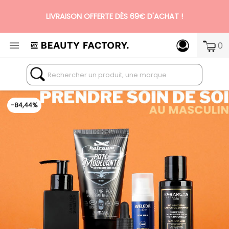
N°1 DES BOX BEAUTÉ PREMIUM SANS ENGAGEMENT

0
-84,44%