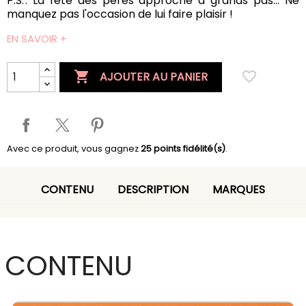
P.S. : La fête des pères approche à grands pas… Ne
manquez pas l'occasion de lui faire plaisir !
EN SAVOIR +

favorite_border
AJOUTER AU PANIER
Avec ce produit, vous gagnez
25
points fidélité(s)
.
CONTENU
DESCRIPTION
MARQUES
CONTENU