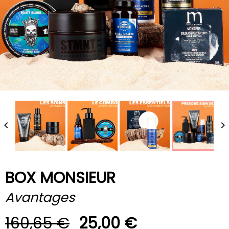


BOX MONSIEUR
Avantages
160,65 €
25,00 €