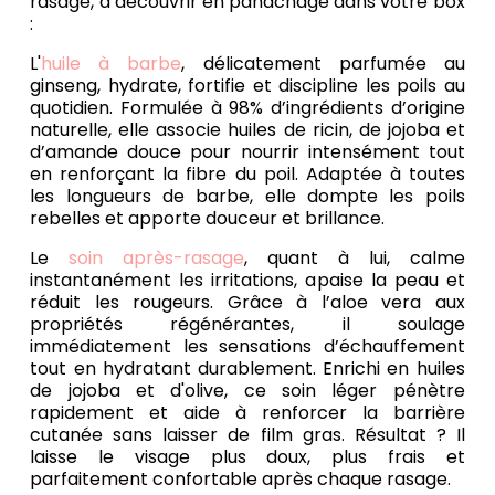
rasage, à découvrir en panachage dans votre box
:
L'
huile à barbe
, délicatement parfumée au
ginseng, hydrate, fortifie et discipline les poils au
quotidien. Formulée à 98% d’ingrédients d’origine
naturelle, elle associe huiles de ricin, de jojoba et
d’amande douce pour nourrir intensément tout
en renforçant la fibre du poil. Adaptée à toutes
les longueurs de barbe, elle dompte les poils
rebelles et apporte douceur et brillance.
Le
soin après-rasage
, quant à lui, calme
instantanément les irritations, apaise la peau et
réduit les rougeurs. Grâce à l’aloe vera aux
propriétés régénérantes, il soulage
immédiatement les sensations d’échauffement
tout en hydratant durablement. Enrichi en huiles
de jojoba et d'olive, ce soin léger pénètre
rapidement et aide à renforcer la barrière
cutanée sans laisser de film gras. Résultat ? Il
laisse le visage plus doux, plus frais et
parfaitement confortable après chaque rasage.