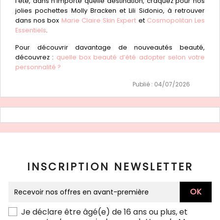
l’été, dans n’importe quelle destination, craquez pour nos
jolies pochettes Molly Bracken et Lili Sidonio, à retrouver
dans nos box
Marie Claire Skin Expert
et
Cosmopolitan Les
Essentiels
.
Pour découvrir davantage de nouveautés beauté,
découvrez :
quelle box beauté d’été adopter selon votre
personnalité ?
Publié : 04/07/2026
INSCRIPTION NEWSLETTER
Je déclare être âgé(e) de 16 ans ou plus, et