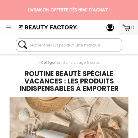
LIVRAISON OFFERTE DÈS 69€ D'ACHAT !

0
N°1 DES BOX BEAUTÉ PREMIUM SANS ENGAGEMENT
- Catégories :
Soins visage & corps
ROUTINE BEAUTÉ SPÉCIALE
VACANCES : LES PRODUITS
INDISPENSABLES À EMPORTER