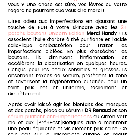
vous ? Une chose est sûre, vos lèvres ou votre
regard ne pourront que vous dire merci !
Dites adieu aux imperfections en ajoutant une
touche de FUN à votre skincare avec les
24
patchs boutons Unicorn Edition
Merci Handy
! Ils
associent l'huile d’arbre à thé purifiante et l’acide
salicylique antibactérien pour traiter les
imperfections ciblées. En plus d’assécher les
boutons, ils diminuent l’inflammation et
accélèrent la cicatrisation en quelques heures.
Conçus pour les peaux sensibles et grasses, ils
absorbent l’excès de sébum, protègent la zone
et favorisent la régénération cutanée, pour un
teint plus net et uniforme, facilement et
discrètement.
Après avoir laissé agir les bienfaits des masques
et des patchs, place au sérum !
DR Renaud
et son
sérum purifiant anti-imperfections
au citron vert
bio et aux [Pré+Post]Biotiques aide à maintenir
une peau équilibrée et visiblement plus saine. Ce
soin agit sur le microbiote cutané et réduit