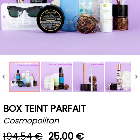


BOX TEINT PARFAIT
Cosmopolitan
194,54 €
25,00 €