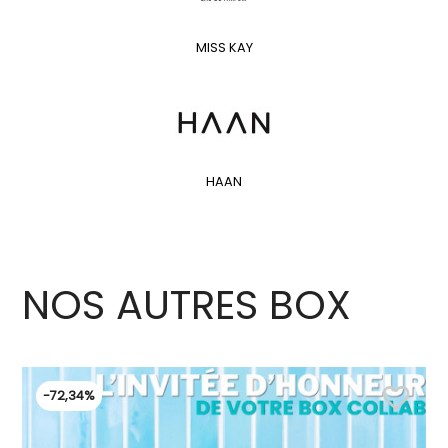
MISS KAY
HAAN
NOS AUTRES BOX
favorite_border
-72,34%