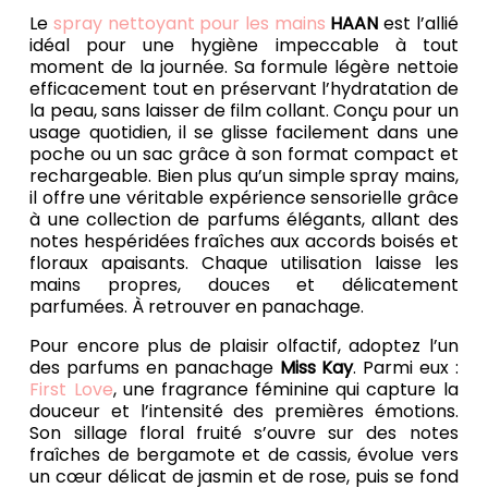
Le
spray nettoyant pour les mains
HAAN
est l’allié
idéal pour une hygiène impeccable à tout
moment de la journée. Sa formule légère nettoie
efficacement tout en préservant l’hydratation de
la peau, sans laisser de film collant. Conçu pour un
usage quotidien, il se glisse facilement dans une
poche ou un sac grâce à son format compact et
rechargeable. Bien plus qu’un simple spray mains,
il offre une véritable expérience sensorielle grâce
à une collection de parfums élégants, allant des
notes hespéridées fraîches aux accords boisés et
floraux apaisants. Chaque utilisation laisse les
mains propres, douces et délicatement
parfumées. À retrouver en panachage.
Pour encore plus de plaisir olfactif, adoptez l’un
des parfums en panachage
Miss Kay
. Parmi eux :
First Love
, une fragrance féminine qui capture la
douceur et l’intensité des premières émotions.
Son sillage floral fruité s’ouvre sur des notes
fraîches de bergamote et de cassis, évolue vers
un cœur délicat de jasmin et de rose, puis se fond