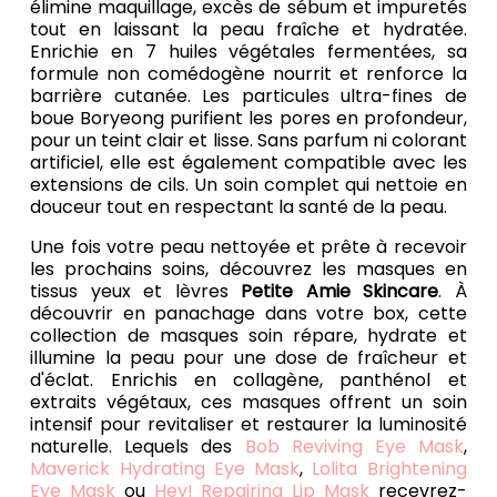
élimine maquillage, excès de sébum et impuretés
tout en laissant la peau fraîche et hydratée.
Enrichie en 7 huiles végétales fermentées, sa
formule non comédogène nourrit et renforce la
barrière cutanée. Les particules ultra-fines de
boue Boryeong purifient les pores en profondeur,
pour un teint clair et lisse. Sans parfum ni colorant
artificiel, elle est également compatible avec les
extensions de cils. Un soin complet qui nettoie en
douceur tout en respectant la santé de la peau.
Une fois votre peau nettoyée et prête à recevoir
les prochains soins, découvrez les masques en
tissus yeux et lèvres
Petite Amie Skincare
. À
découvrir en panachage dans votre box, cette
collection de masques soin répare, hydrate et
illumine la peau pour une dose de fraîcheur et
d'éclat. Enrichis en collagène, panthénol et
extraits végétaux, ces masques offrent un soin
intensif pour revitaliser et restaurer la luminosité
naturelle. Lequels des
Bob Reviving Eye Mask
,
Maverick Hydrating Eye Mask
,
Lolita Brightening
Eye Mask
ou
Hey! Repairing Lip Mask
recevrez-