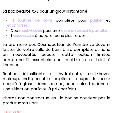
La box beauté XXL pour un glow instantané !
1
routine de soins
complète pour
purifier
et
réconforter
Des
must-haves
pour une
mise en beauté parfaite
1
accessoire
à adopter sans plus tarder
La première box Cosmopolitan de l’année va devenir
la star de votre salle de bain. Ultra complète et riche
en nouveautés beauté, cette édition limitée
comprend 11 essentiels pour mettre votre teint à
l’honneur.
Routine détoxifiante et hydratante, must-haves
makeup, indispensable capillaire, coups de cœur
beauté à glisser dans son sac, accessoire tendance…
Une sélection parfaite, à prix parfait !
Photos non contractuelles : la box ne contient pas le
produit Ioma Paris.
EN SAVOIR +