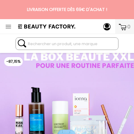
N°1 DES BOX BEAUTÉ PREMIUM SANS ENGAGEMENT

0
-87,15%