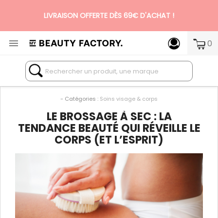
LIVRAISON OFFERTE DÈS 69€ D'ACHAT !

0
N°1 DES BOX BEAUTÉ PREMIUM SANS ENGAGEMENT
- Catégories :
Soins visage & corps
LE BROSSAGE À SEC : LA
TENDANCE BEAUTÉ QUI RÉVEILLE LE
CORPS (ET L’ESPRIT)