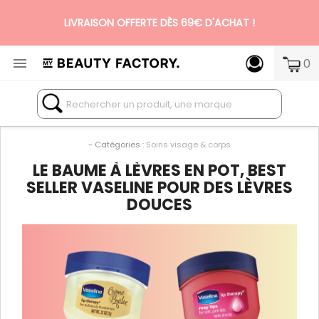
LIVRAISON OFFERTE DÈS 69€ D'ACHAT !

0
N°1 DES BOX BEAUTÉ PREMIUM SANS ENGAGEMENT
- Catégories :
Soins visage & corps
LE BAUME À LÈVRES EN POT, BEST
SELLER VASELINE POUR DES LÈVRES
DOUCES