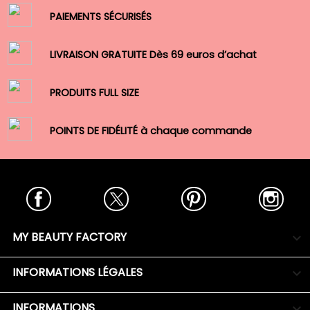
PAIEMENTS SÉCURISÉS
LIVRAISON GRATUITE Dès 69 euros d’achat
PRODUITS FULL SIZE
POINTS DE FIDÉLITÉ à chaque commande
Facebook
Twitter
Pinterest
Insta
MY BEAUTY FACTORY

INFORMATIONS LÉGALES

INFORMATIONS
keyboard_arrow_down