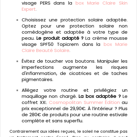
visage PERS dans la
box Marie Claire Skin
Expert
.
Choisissez une protection solaire adaptée.
Optez pour une protection solaire non
comédogène et adaptée à votre type de
peau.
Le produit adapté ?
La crème mousse
visage SPF50 Topicrem dans la
box Marie
Claire Beauté Solaire
.
Évitez de toucher vos boutons. Manipuler les
imperfections augmente les risques
d'inflammation, de cicatrices et de taches
pigmentaires.
Allégez votre routine et privilégiez un
maquillage non chargé.
La box adaptée ?
Le
coffret XX
L
Cosmopolitan Summer Édition
au
prix exceptionnel de 29,90€. À l’intérieur ? Plus
de 280€ de produits pour une routine estivale
complète et sans superflu.
Contrairement aux idées reçues, le soleil ne constitue pas