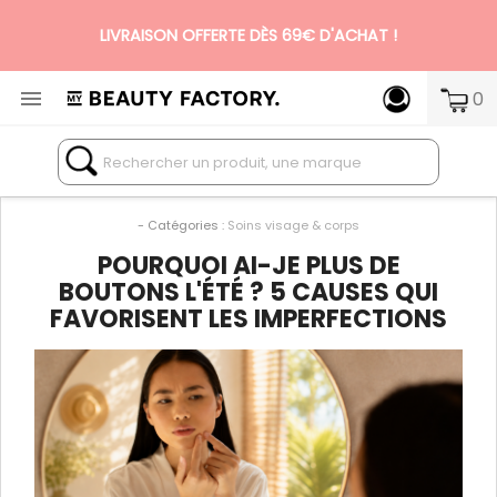
LIVRAISON OFFERTE DÈS 69€ D'ACHAT !

0
N°1 DES BOX BEAUTÉ PREMIUM SANS ENGAGEMENT
- Catégories :
Soins visage & corps
POURQUOI AI-JE PLUS DE
BOUTONS L'ÉTÉ ? 5 CAUSES QUI
FAVORISENT LES IMPERFECTIONS