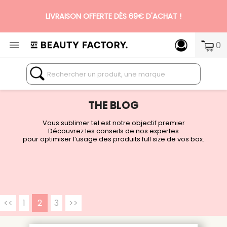
N°1 DES BOX BEAUTÉ PREMIUM SANS ENGAGEMENT

0
THE BLOG
Vous sublimer tel est notre objectif premier
Découvrez les conseils de nos expertes
pour optimiser l’usage des produits full size de vos box.
<<
1
2
3
>>