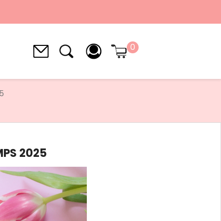
0
5
MPS 2025