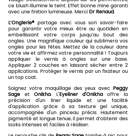
ce blush illumine le teint. Effet bonne mine garanti
avec une finition lumineuse. Merci
Dr Renaud
.
L’Onglerie®
partage avec vous son savoir-faire
pour garantir votre mieux être au quotidien en
embellissant votre corps jusqu’au bout des
ongles. Une magnifique couleur qui sublimera vos
ongles pour les fêtes. Mettez de la couleur dans
votre vie et affirmez votre personnalité ! Toujours
appliquer le vernis à ongles sur une base.
Appliquer 2 couches en laissant sécher entre 2
applications. Protéger le vernis par un fixateur ou
un top coat.
Soignez votre maquillage des yeux avec
Peggy
Sage
et
Onikha
. L'
Eyeliner d'Onikha
offre la
précision d'un liner liquide et une facilité
d'application grâce à sa texture gel unique,
accompagnée d'un pinceau précis. Hautement
pigmenté et longue tenue, il permet d’obtenir des
looks intenses et faciles à réaliser.
Le recourbe cils de
Peggy Sage
tombe à pic pour