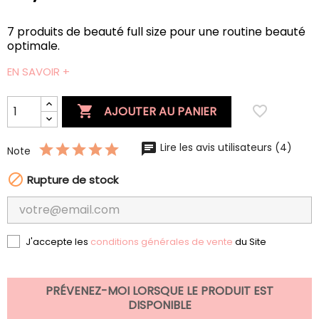
7 produits de beauté full size pour une routine beauté
optimale.
EN SAVOIR +

favorite_border
AJOUTER AU PANIER
Lire les avis utilisateurs (4)
Note

Rupture de stock
J'accepte les
conditions générales de vente
du Site
PRÉVENEZ-MOI LORSQUE LE PRODUIT EST
DISPONIBLE