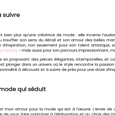
à suivre
st bien plus qu’une créatrice de mode : elle incarne l’aud
 insuffler son sens du détail et son amour des belles mat
’inspiration, non seulement pour son talent artistique, se
y Factory
- mais aussi pour son parcours impressionnant, ma
de en proposant des pièces élégantes, intemporelles, et c
c’est plonger dans un univers où le style rencontre la passi
ersonnalité à découvrir et à suivre de près pour une dose d
mode qui séduit
t mon amour pour la mode qui est à l’œuvre. L’envie de vo
de vous faire participer à l’élaboration et au choix des tis