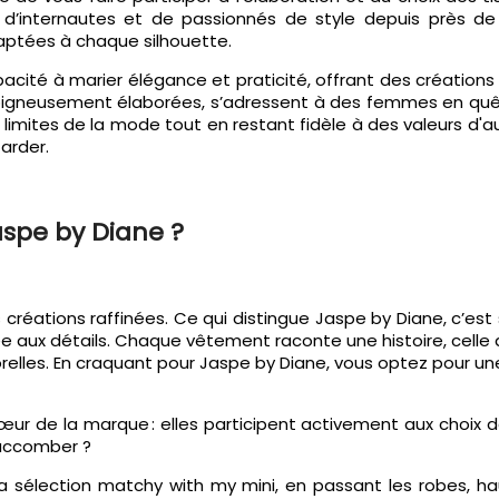
 d’internautes et de passionnés de style depuis près de 
aptées à chaque silhouette.
pacité à marier élégance et praticité, offrant des créations
soigneusement élaborées, s’adressent à des femmes en quête 
imites de la mode tout en restant fidèle à des valeurs d'aut
tarder.
aspe by Diane ?
 créations raffinées. Ce qui distingue Jaspe by Diane, c’est 
ée aux détails. Chaque vêtement raconte une histoire, celle
relles. En craquant pour Jaspe by Diane, vous optez pour un
r de la marque : elles participent activement aux choix 
succomber ?
la sélection matchy with my mini, en passant les robes, 