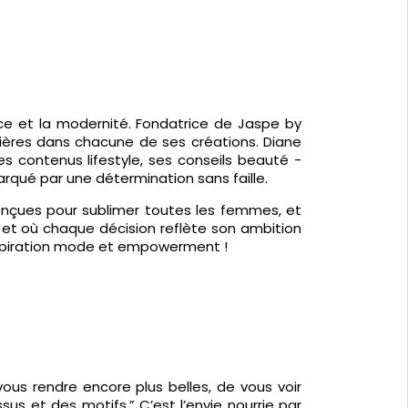
ace et la modernité. Fondatrice de Jaspe by
ières dans chacune de ses créations. Diane
s contenus lifestyle, ses conseils beauté -
rqué par une détermination sans faille.
onçues pour sublimer toutes les femmes, et
on et où chaque décision reflète son ambition
’inspiration mode et empowerment !
us rendre encore plus belles, de vous voir
sus et des motifs.” C’est l’envie nourrie par