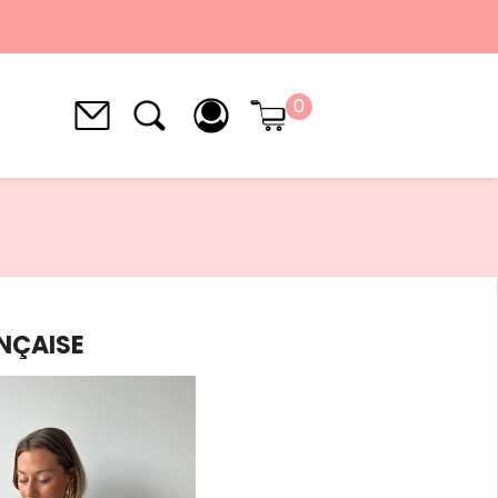
0
ANÇAISE