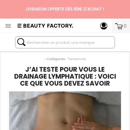
LIVRAISON OFFERTE DÈS 69€ D'ACHAT !
N°1 DES BOX BEAUTÉ PREMIUM SANS ENGAGEMENT

0
- Catégories :
Tendances
J’AI TESTÉ POUR VOUS LE
DRAINAGE LYMPHATIQUE : VOICI
CE QUE VOUS DEVEZ SAVOIR