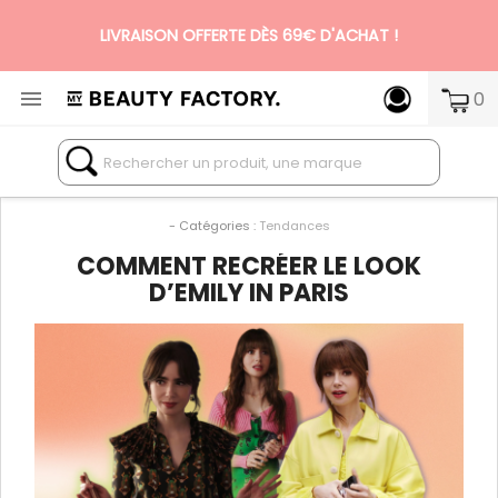
LIVRAISON OFFERTE DÈS 69€ D'ACHAT !

0
N°1 DES BOX BEAUTÉ PREMIUM SANS ENGAGEMENT
- Catégories :
Tendances
COMMENT RECRÉER LE LOOK
D’EMILY IN PARIS