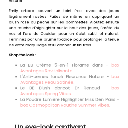
naturel.
Emily arbore souvent un teint frais avec des joues
légèrement rosées. Faites de même en appliquant un
blush rosé ou pêche sur les pommettes. Ajoutez ensuite
une touche d'highlighter sur le haut des joues, l'arête du
nez et l'arc de Cupidon pour un éclat subtil et naturel.
Terminez par une brume fixatrice pour prolonger la tenue
de votre maquillage et lui donner un fini frais.
Shop the look :
La BB Crème 5-en-1 Florame dans -
box
Avantages Revitalisante.
L'Anti-cernes foncé Fleurance Nature -
box
Avantages Peau Satinée.
Le BB Blush abricot Dr Renaud -
box
Avantages Spring Vibes.
La Poudre Lumière Highlighter Miss Den Paris -
box Cosmopolitan Routine Summer Vibes.
Un eye-look captivant