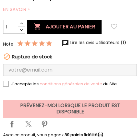
EN SAVOIR +

favorite_border
AJOUTER AU PANIER
Lire les avis utilisateurs (1)
Note

Rupture de stock
J'accepte les
conditions générales de vente
du Site
PRÉVENEZ-MOI LORSQUE LE PRODUIT EST
DISPONIBLE
Avec ce produit, vous gagnez
39
points fidélité(s)
.