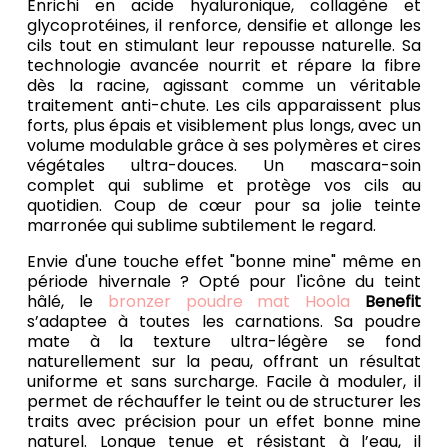
Enrichi en acide hyaluronique, collagène et
glycoprotéines, il renforce, densifie et allonge les
cils tout en stimulant leur repousse naturelle. Sa
technologie avancée nourrit et répare la fibre
dès la racine, agissant comme un véritable
traitement anti-chute. Les cils apparaissent plus
forts, plus épais et visiblement plus longs, avec un
volume modulable grâce à ses polymères et cires
végétales ultra-douces. Un mascara-soin
complet qui sublime et protège vos cils au
quotidien. Coup de cœur pour sa jolie teinte
marronée qui sublime subtilement le regard.
Envie d'une touche effet "bonne mine" même en
période hivernale ? Opté pour l'icône du teint
hâlé, le
bronzer poudre mat Hoola
Benefit
s’adaptee à toutes les carnations. Sa poudre
mate à la texture ultra-légère se fond
naturellement sur la peau, offrant un résultat
uniforme et sans surcharge. Facile à moduler, il
permet de réchauffer le teint ou de structurer les
traits avec précision pour un effet bonne mine
naturel. Longue tenue et résistant à l’eau, il