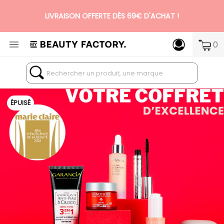
N°1 DES BOX BEAUTÉ PREMIUM SANS ENGAGEMENT

0
ÉPUISÉ