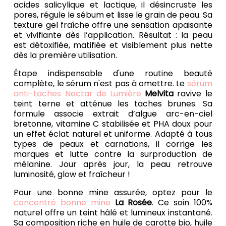
acides salicylique et lactique, il désincruste les
pores, régule le sébum et lisse le grain de peau. Sa
texture gel fraîche offre une sensation apaisante
et vivifiante dès l’application. Résultat : la peau
est détoxifiée, matifiée et visiblement plus nette
dès la première utilisation.
Étape indispensable d'une routine beauté
complète, le sérum n'est pas à omettre. Le
sérum
anti-taches Nectar de Lumière
Melvita
ravive le
teint terne et atténue les taches brunes. Sa
formule associe extrait d’algue arc-en-ciel
bretonne, vitamine C stabilisée et PHA doux pour
un effet éclat naturel et uniforme. Adapté à tous
types de peaux et carnations, il corrige les
marques et lutte contre la surproduction de
mélanine. Jour après jour, la peau retrouve
luminosité, glow et fraîcheur !
Pour une bonne mine assurée, optez pour le
concentré bonne mine
La Rosée
. Ce soin 100%
naturel offre un teint hâlé et lumineux instantané.
Sa composition riche en huile de carotte bio, huile