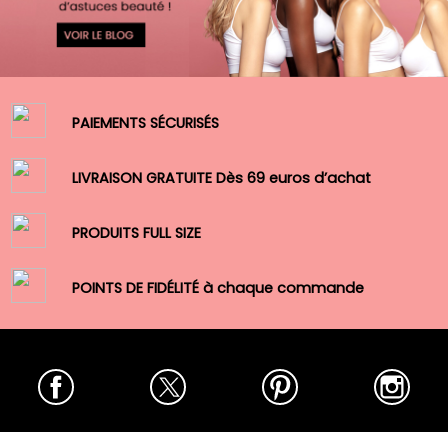
PAIEMENTS SÉCURISÉS
LIVRAISON GRATUITE Dès 69 euros d’achat
PRODUITS FULL SIZE
POINTS DE FIDÉLITÉ à chaque commande
Facebook
Twitter
Pinterest
Insta
MY BEAUTY FACTORY
