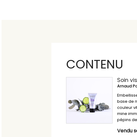
CONTENU
Soin vi
Arnaud Pa
Embellisse
base de m
couleur v
mine immé
pépins de 
Vendu se