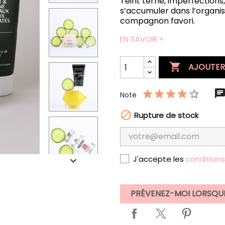
Teint terne, imperfections
s’accumuler dans l’organis
compagnon favori.
EN SAVOIR +

AJOUTER
Note

Rupture de stock
J'accepte les
condition

PRÉVENEZ-MOI LORSQUE