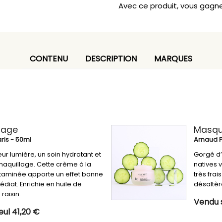
Avec ce produit, vous gagn
CONTENU
DESCRIPTION
MARQUES
sage
Masqu
ris
- 50ml
Arnaud 
ur lumière, un soin hydratant et
Gorgé d’
aquillage. Cette crème à la
natives 
itaminée apporte un effet bonne
très frais
diat. Enrichie en huile de
désaltèr
raisin.
Vendu s
ul 41,20 €