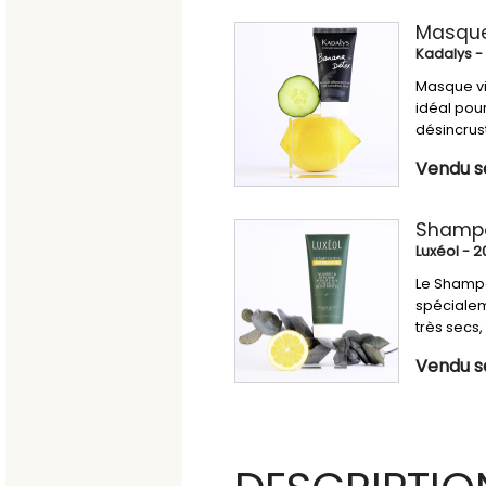
Masque
Kadalys
-
Masque vi
idéal pou
désincrus
Vendu se
Shampo
Luxéol
- 2
Le Shampo
spécialem
très secs,
Vendu s