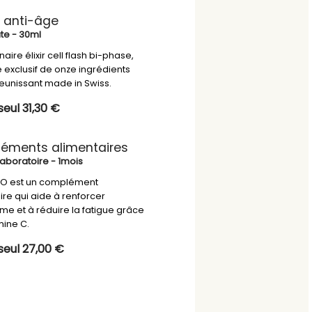
 anti-âge
ute
- 30ml
naire élixir cell flash bi-phase,
exclusif de onze ingrédients
ajeunissant made in Swiss.
eul 31,30 €
éments alimentaires
Laboratoire
- 1mois
 BIO est un complément
ire qui aide à renforcer
sme et à réduire la fatigue grâce
mine C.
seul 27,00 €