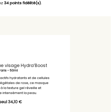
ez
34
points fidélité(s)
.
e visage Hydra’Boost
Paris
- 50ml
actifs hydratants et de cellules
végétales de rose, ce masque
 à la texture gel réveille et
e intensément la peau.
eul 34,10 €