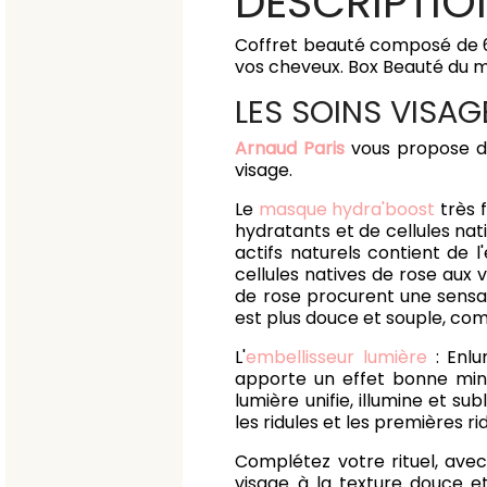
DESCRIPTIO
Coffret beauté composé de 6 
vos cheveux. Box Beauté du m
LES SOINS VISA
Arnaud Paris
vous propose da
visage.
Le
masque hydra'boost
très 
hydratants et de cellules nat
actifs naturels contient de 
cellules natives de rose aux 
de rose procurent une sensati
est plus douce et souple, com
L'
embellisseur lumière
: Enlu
apporte un effet bonne min
lumière unifie, illumine et sub
les ridules et les premières ri
Complétez votre rituel, ave
visage à la texture douce e