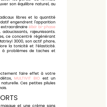
uver son équilibre naturel, au
adicaux libres et la quantité
ydatif engendrent l'apparition
 extraordinaire
élixir bi-phase
 adoucissants, rajeunissants.
ares, ce concentré régénérant
trixyl 3000, son actif phare,
e la tonicité et l’élasticité.
tes à problèmes de taches et
ctement faire effet à votre
 détox,
MULTIVIT BIO
est un
aturelle. Ces petites pilules
ois.
FORTS
n masque et une crème sans