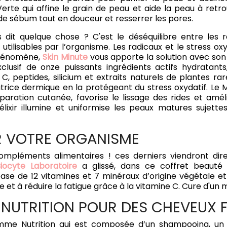
erte qui affine le grain de peau et aide la peau à retro
de sébum tout en douceur et resserrer les pores.
s dit quelque chose ? C'est le déséquilibre entre les r
 utilisables par l’organisme. Les radicaux et le stress ox
phénomène,
Skin Minute
vous apporte la solution avec son
lusif de onze puissants ingrédients actifs hydratants,
, peptides, silicium et extraits naturels de plantes r
trice dermique en la protégeant du stress oxydatif. Le Ma
ration cutanée, favorise le lissage des rides et amélior
élixir illumine et uniformise les peaux matures sujet
R VOTRE ORGANISME
ompléments alimentaires ! ces derniers viendront dire
iocyte Laboratoire
a glissé, dans ce coffret beauté
e de 12 vitamines et 7 minéraux d’origine végétale et n
 et à réduire la fatigue grâce à la vitamine C. Cure d'un m
NUTRITION POUR DES CHEVEUX 
me Nutrition qui est composée d’un shampooing, u