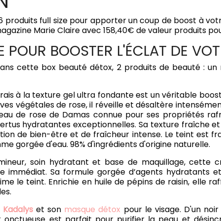
N
produits full size pour apporter un coup de boost à vot
agazine Marie Claire avec 158,40€ de valeur produits pou
GE POUR BOOSTER L'ÉCLAT DE VO
ns cette box beauté détox, 2 produits de beauté : un
frais à la texture gel ultra fondante est un véritable boos
ives végétales de rose, il réveille et désaltère intensémen
l'eau de rose de Damas connue pour ses propriétés rafr
vertus hydratantes exceptionnelles. Sa texture fraîche e
on de bien-être et de fraîcheur intense. Le teint est frai
me gorgée d'eau. 98% d'ingrédients d'origine naturelle.
mineur, soin hydratant et base de maquillage, cette 
e immédiat. Sa formule gorgée d’agents hydratants et
lime le teint. Enrichie en huile de pépins de raisin, elle ra
des.
c
Kadalys
et son
masque détox
pour le visage. D'un noi
t onctueuse est parfait pour purifier la peau et désinc