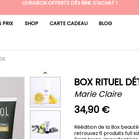
LIVRAISON OFFERTE DÈS 69€ D'ACHAT !
N°1 DES BOX BEAUTÉ PREMIUM SANS ENGAGEMENT
S PRIX
SHOP
CARTE CADEAU
BLOG
OX

BOX RITUEL D
Marie Claire
34,90 €
Réédition de la Box beauté
retrouvez 6 produits full s