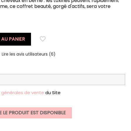
, cheveux en berne : les toxines peuvent rapidement
me, ce coffret beauté, gorgé d'actifs, sera votre
favorite_border
 AU PANIER
Lire les avis utilisateurs (6)
s générales de vente
du Site
 LE PRODUIT EST DISPONIBLE