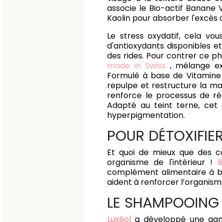
associe le Bio-actif Banane V
Kaolin pour absorber l'excès 
Le stress oxydatif, cela vou
d'antioxydants disponibles et
des rides. Pour contrer ce 
made in Swiss
, mélange exc
Formulé à base de Vitamine C
repulpe et restructure la ma
renforce le processus de répa
Adapté au teint terne, cet 
hyperpigmentation.
POUR DÉTOXIFIE
Et quoi de mieux que des c
organisme de l'intérieur !
B
complément alimentaire à bas
aident à renforcer l’organisme
LE SHAMPOOING 
Luxéol
a développé une gam