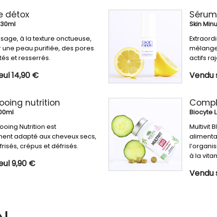
 détox
Sérum
 30ml
Skin Min
sage, à la texture onctueuse,
Extraordi
r une peau purifiée, des pores
mélange 
tés et resserrés.
actifs r
ul 14,90 €
Vendu s
oing nutrition
Compl
00ml
Biocyte 
oing Nutrition est
Multivit
ent adapté aux cheveux secs,
alimenta
 frisés, crépus et défrisés.
l’organi
à la vita
eul 9,90 €
Vendu 