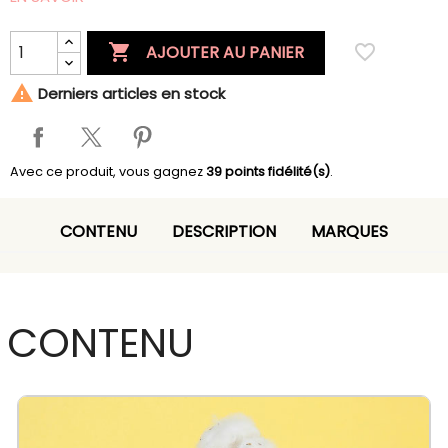

favorite_border
AJOUTER AU PANIER

Derniers articles en stock
Avec ce produit, vous gagnez
39
points fidélité(s)
.
CONTENU
DESCRIPTION
MARQUES
CONTENU