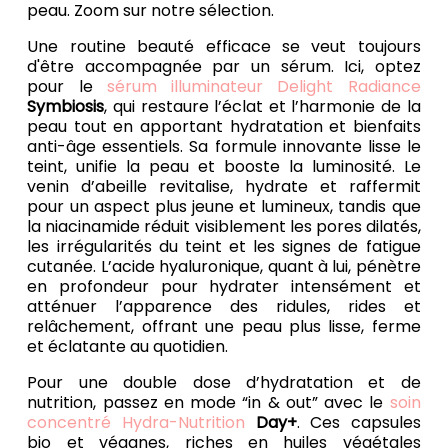
peau. Zoom sur notre sélection.
Une routine beauté efficace se veut toujours
d'être accompagnée par un sérum. Ici, optez
pour le
sérum illuminateur Delight Radiance
Symbiosis
, qui restaure l’éclat et l’harmonie de la
peau tout en apportant hydratation et bienfaits
anti-âge essentiels. Sa formule innovante lisse le
teint, unifie la peau et booste la luminosité. Le
venin d’abeille revitalise, hydrate et raffermit
pour un aspect plus jeune et lumineux, tandis que
la niacinamide réduit visiblement les pores dilatés,
les irrégularités du teint et les signes de fatigue
cutanée. L’acide hyaluronique, quant à lui, pénètre
en profondeur pour hydrater intensément et
atténuer l’apparence des ridules, rides et
relâchement, offrant une peau plus lisse, ferme
et éclatante au quotidien.
Pour une double dose d’hydratation et de
nutrition, passez en mode “in & out” avec le
soin
concentré Hydra-Nutrition
Day+
. Ces capsules
bio et véganes, riches en huiles végétales