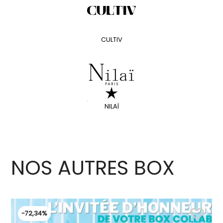
CULTIV
NILAÏ
NOS AUTRES BOX
favorite_border
-72,34%