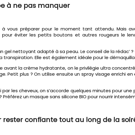
ape à ne pas manquer
te à vous préparer pour le moment tant attendu. Mais ava
 pour éviter les petits boutons et autres rougeurs le le
 gel nettoyant adapté à sa peau. Le conseil de la rédac’ ?
la transpiration. Elle est également idéale pour le démaquill
e avant la crème hydratante, on le privilégie ultra concent
 Petit plus ? On utilise ensuite un spray visage enrichi en e
si par les cheveux, on s’accorde quelques minutes pour une 
c’ ? Préférez un masque sans silicone BIO pour nourrir inten
ester confiante tout au long de la soir