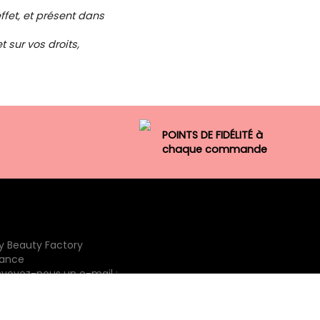
ffet, et présent dans
 sur vos droits,
POINTS DE FIDÉLITÉ à
chaque commande
y Beauty Factory
rance
nvoyez-nous un e-mail :
erviceclient@mybeautyfactory.fr