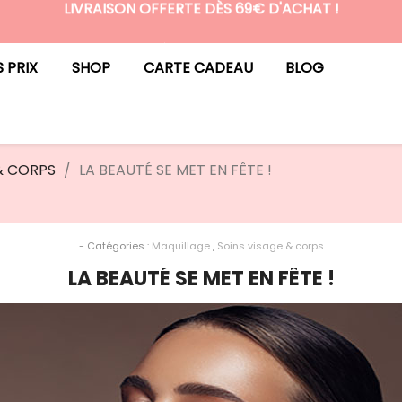
LIVRAISON OFFERTE DÈS 69€ D'ACHAT !
N°1 DES BOX BEAUTÉ PREMIUM SANS ENGAGEMENT
S PRIX
SHOP
CARTE CADEAU
BLOG
& CORPS
LA BEAUTÉ SE MET EN FÊTE !
- Catégories :
Maquillage
,
Soins visage & corps
LA BEAUTÉ SE MET EN FÊTE !