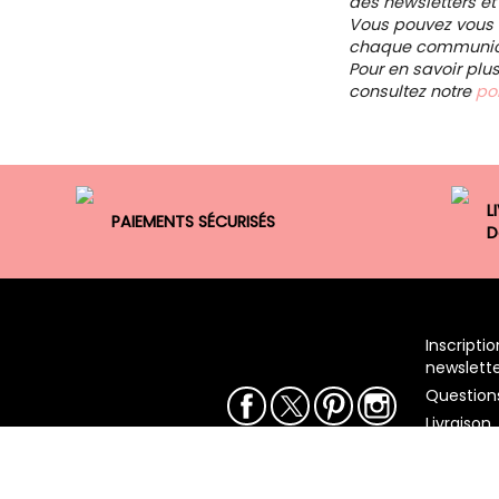
des newsletters et
Vous pouvez vous d
chaque communica
Pour en savoir plu
consultez notre
pol
L
PAIEMENTS SÉCURISÉS
D
Inscriptio
newslett
Question
Facebook
Twitter
Pinterest
Instagram
Livraison
Nous con
Qui som