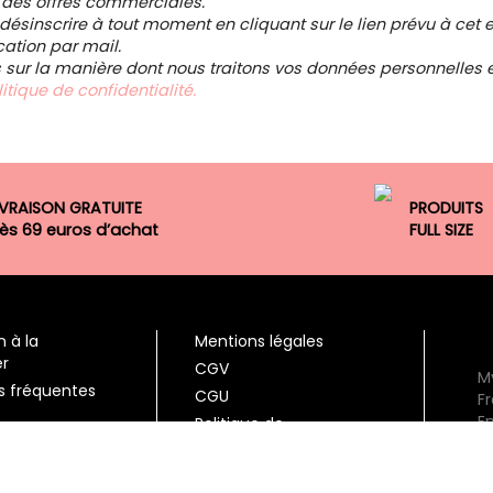
 des offres commerciales.
ésinscrire à tout moment en cliquant sur le lien prévu à cet e
tion par mail.
s sur la manière dont nous traitons vos données personnelles et
itique de confidentialité.
IVRAISON GRATUITE
PRODUITS
ès 69 euros d’achat
FULL SIZE
n à la
Mentions légales
er
CGV
M
s fréquentes
CGU
F
E
Politique de
s
tacter
confidentialité
mes-nous ?
Cookies