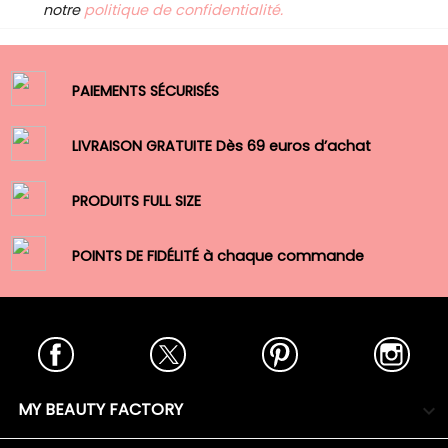
notre
politique de confidentialité.
PAIEMENTS SÉCURISÉS
LIVRAISON GRATUITE Dès 69 euros d’achat
PRODUITS FULL SIZE
POINTS DE FIDÉLITÉ à chaque commande
Facebook
Twitter
Pinterest
Insta
MY BEAUTY FACTORY
