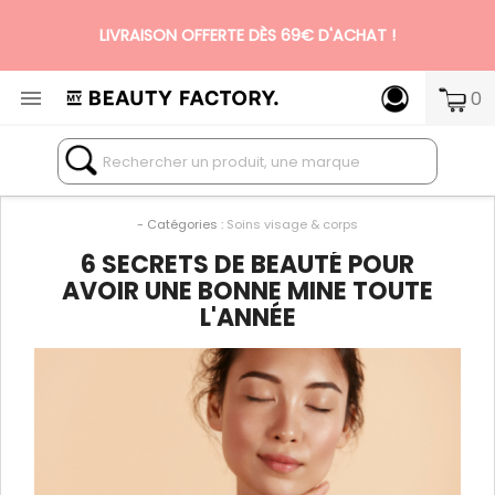
LIVRAISON OFFERTE DÈS 69€ D'ACHAT !

0
N°1 DES BOX BEAUTÉ PREMIUM SANS ENGAGEMENT
- Catégories :
Soins visage & corps
6 SECRETS DE BEAUTÉ POUR
AVOIR UNE BONNE MINE TOUTE
L'ANNÉE