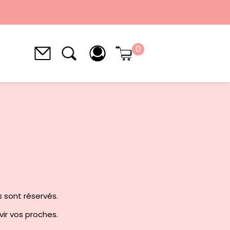
0
s sont réservés.
avir vos proches.