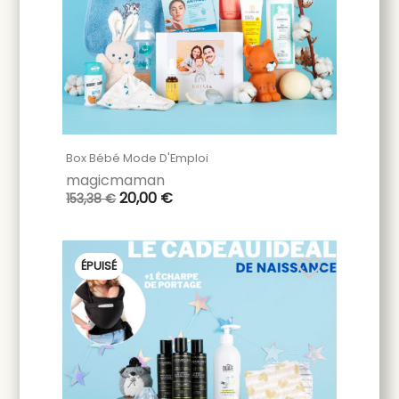
Box Bébé Mode D'Emploi
magicmaman
20,00 €
153,38 €
favorite_border
ÉPUISÉ