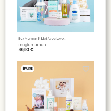
Box Maman Et Moi Avec Love...
magicmaman
46,90 €
favorite_border
ÉPUISÉ