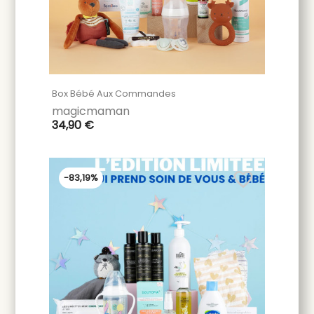
Box Bébé Aux Commandes
magicmaman
34,90 €
favorite_border
-83,19%