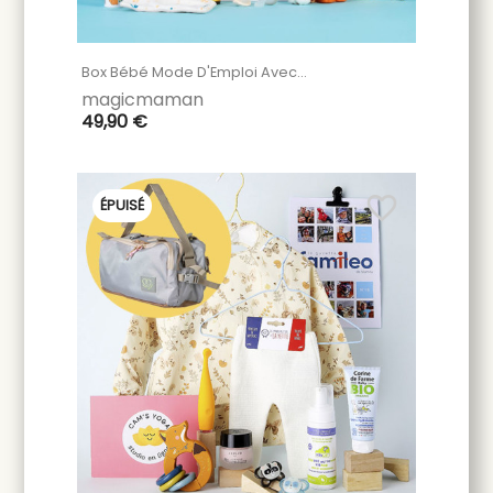
Box Bébé Mode D'Emploi Avec...
magicmaman
49,90 €
favorite_border
ÉPUISÉ