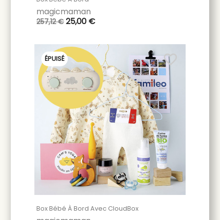
magicmaman
25,00 €
257,12 €
favorite_border
ÉPUISÉ
Box Bébé À Bord Avec CloudBox