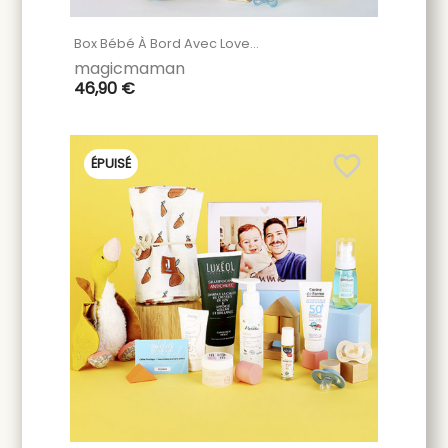
Box Bébé À Bord Avec Love...
magicmaman
46,90 €
favorite_border
ÉPUISÉ