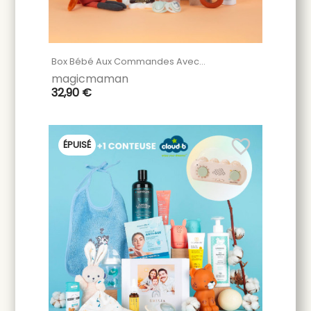
Box Bébé Aux Commandes Avec...
magicmaman
32,90 €
favorite_border
ÉPUISÉ