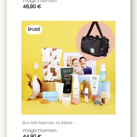
magicmaman
46,90 €
favorite_border
ÉPUISÉ
Box Allô Maman, Ici Bébé -...
magicmaman
44,90 €