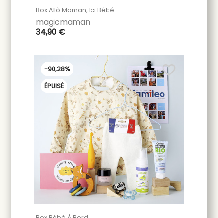
Box Allô Maman, Ici Bébé
magicmaman
34,90 €
favorite_border
-90,28%
ÉPUISÉ
Box Bébé À Bord