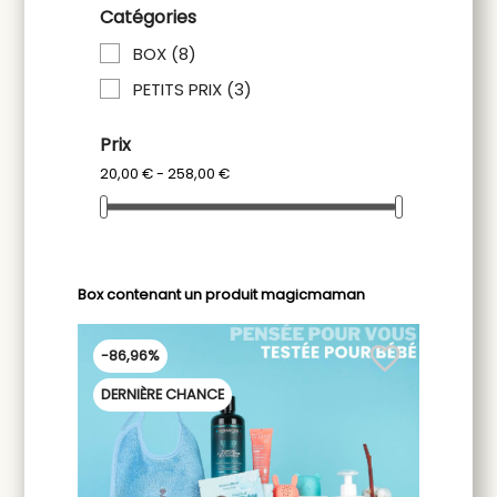
Catégories
BOX
(8)
PETITS PRIX
(3)
Prix
20,00 € - 258,00 €
Box contenant un produit magicmaman
favorite_border
-86,96%
DERNIÈRE CHANCE