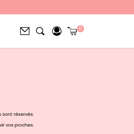
0
s sont réservés.
avir vos proches.