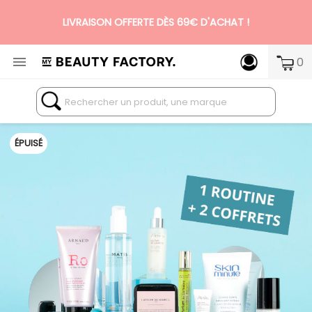
N°1 DES BOX BEAUTÉ PREMIUM SANS ENGAGEMENT

0
ÉPUISÉ