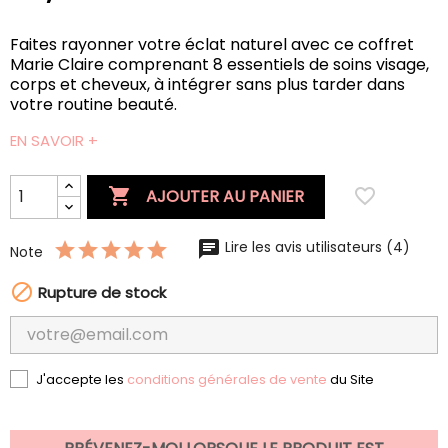
Faites rayonner votre éclat naturel avec ce coffret
Marie Claire comprenant 8 essentiels de soins visage,
corps et cheveux, à intégrer sans plus tarder dans
votre routine beauté.
EN SAVOIR +

favorite_border
AJOUTER AU PANIER
Lire les avis utilisateurs (4)
Note

Rupture de stock
J'accepte les
conditions générales de vente
du Site