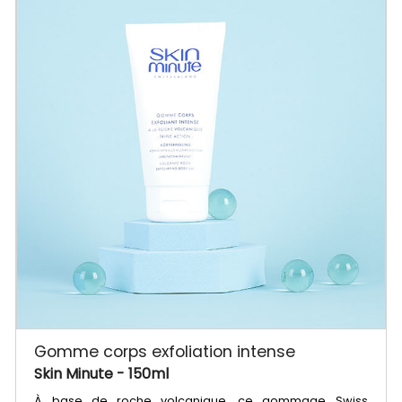
Gomme corps exfoliation intense
Skin Minute
- 150ml
À base de roche volcanique, ce gommage Swiss