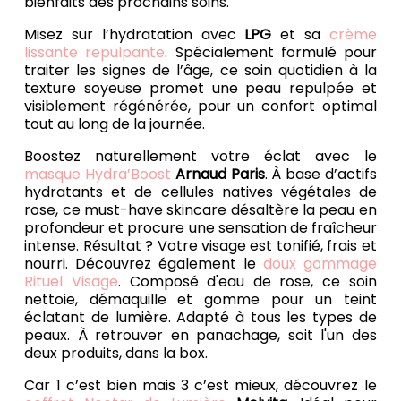
bienfaits des prochains soins.
Misez sur l’hydratation avec
LPG
et sa
crème
lissante repulpante
. Spécialement formulé pour
traiter les signes de l’âge, ce soin quotidien à la
texture soyeuse promet une peau repulpée et
visiblement régénérée, pour un confort optimal
tout au long de la journée.
Boostez naturellement votre éclat avec le
masque Hydra’Boost
Arnaud Paris
. À base d’actifs
hydratants et de cellules natives végétales de
rose, ce must-have skincare désaltère la peau en
profondeur et procure une sensation de fraîcheur
intense. Résultat ? Votre visage est tonifié, frais et
nourri. Découvrez également le
doux gommage
Rituel Visage
. Composé d'eau de rose, ce soin
nettoie, démaquille et gomme pour un teint
éclatant de lumière. Adapté à tous les types de
peaux. À retrouver en panachage, soit l'un des
deux produits, dans la box.
Car 1 c’est bien mais 3 c’est mieux, découvrez le