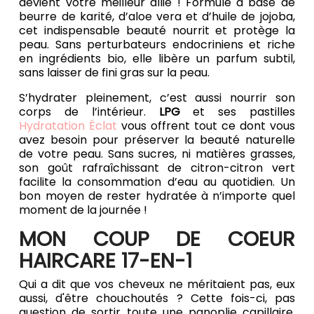
devient votre meilleur allié ! Formulé à base de
beurre de karité, d’aloe vera et d’huile de jojoba,
cet indispensable beauté nourrit et protège la
peau. Sans perturbateurs endocriniens et riche
en ingrédients bio, elle libère un parfum subtil,
sans laisser de fini gras sur la peau.
S’hydrater pleinement, c’est aussi nourrir son
corps de l’intérieur.
LPG
et ses pastilles
Hydratation Éclat
vous offrent tout ce dont vous
avez besoin pour préserver la beauté naturelle
de votre peau. Sans sucres, ni matières grasses,
son goût rafraîchissant de citron-citron vert
facilite la consommation d’eau au quotidien. Un
bon moyen de rester hydratée à n’importe quel
moment de la journée !
MON COUP DE COEUR
HAIRCARE 17-EN-1
Qui a dit que vos cheveux ne méritaient pas, eux
aussi, d'être chouchoutés ? Cette fois-ci, pas
question de sortir toute une panoplie capillaire,