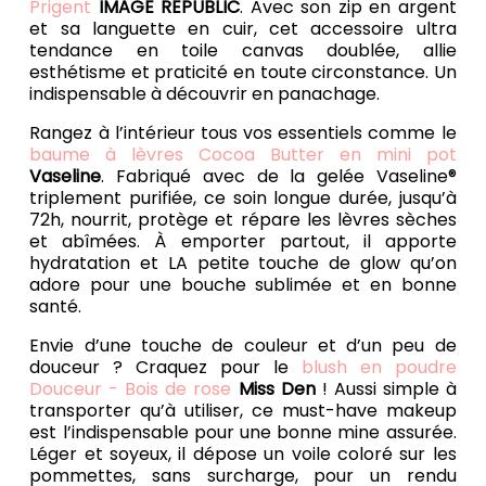
Prigent
IMAGE REPUBLIC
. Avec son zip en argent
et sa languette en cuir, cet accessoire ultra
tendance en toile canvas doublée, allie
esthétisme et praticité en toute circonstance. Un
indispensable à découvrir en panachage.
Rangez à l’intérieur tous vos essentiels comme le
baume à lèvres Cocoa Butter en mini pot
Vaseline
. Fabriqué avec de la gelée Vaseline®
triplement purifiée, ce soin longue durée, jusqu’à
72h, nourrit, protège et répare les lèvres sèches
et abîmées. À emporter partout, il apporte
hydratation et LA petite touche de glow qu’on
adore pour une bouche sublimée et en bonne
santé.
Envie d’une touche de couleur et d’un peu de
douceur ? Craquez pour le
blush en poudre
Douceur - Bois de rose
Miss Den
! Aussi simple à
transporter qu’à utiliser, ce must-have makeup
est l’indispensable pour une bonne mine assurée.
Léger et soyeux, il dépose un voile coloré sur les
pommettes, sans surcharge, pour un rendu