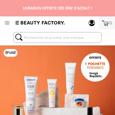
N°1 DES BOX BEAUTÉ PREMIUM SANS ENGAGEMENT

0
ÉPUISÉ