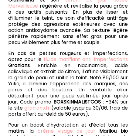
Merveilleuse
régénère et revitalise la peau grâce
à des actifs puissants. En plus de lisser et
d’illuminer le teint, ce soin d’efficacité anti-âge
protège des agressions extérieures avec une
action antioxydante avancée. Sa texture légère
pénètre rapidement sans effet gras pour une
peau visiblement plus ferme et souple.
En cas de petites rougeurs et imperfections,
optez pour le
fluide matifiant anti-imperfections
Granions
. Enrichie en niacinamide, acide
salicylique et extrait de citron, il affine visiblement
le grain de peau et unifie le teint. Noté 86/100 sur
Yuka, il diminue l’apparence des marques, des
pores et des boutons. Un véritable élixir
détoxifiant pour une peau sublimée, jour après
jour. Code promo
BOXSKINMALISTCOS
: -34% sur
le site
granions.fr
(valable jusqu’au 30/06, frais de
ports offert au-delà de 50 euros).
Pour un boost d'hydratation et d’éclat tous les
matins, la
crème visage de jour
Marilou bio