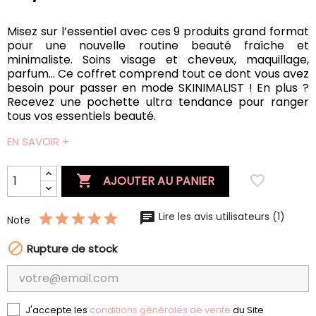
Misez sur l’essentiel avec ces 9 produits grand format
pour une nouvelle routine beauté fraîche et
minimaliste. Soins visage et cheveux, maquillage,
parfum… Ce coffret comprend tout ce dont vous avez
besoin pour passer en mode SKINIMALIST ! En plus ?
Recevez une pochette ultra tendance pour ranger
tous vos essentiels beauté.
EN SAVOIR +

favorite_border
AJOUTER AU PANIER
Lire les avis utilisateurs (1)
Note

Rupture de stock
J'accepte les
conditions générales de vente
du Site