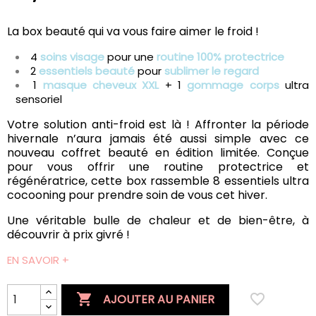
La box beauté qui va vous faire aimer le froid !
4
soins visage
pour une
routine 100% protectrice
2
essentiels beauté
pour
sublimer le regard
1
masque cheveux XXL
+ 1
gommage corps
ultra
sensoriel
Votre solution anti-froid est là ! Affronter la période
hivernale n’aura jamais été aussi simple avec ce
nouveau coffret beauté en édition limitée. Conçue
pour vous offrir une routine protectrice et
régénératrice, cette box rassemble 8 essentiels ultra
cocooning pour prendre soin de vous cet hiver.
Une véritable bulle de chaleur et de bien-être, à
découvrir à prix givré !
EN SAVOIR +

favorite_border
AJOUTER AU PANIER