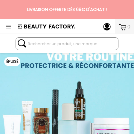
N°1 DES BOX BEAUTÉ PREMIUM SANS ENGAGEMENT

0
ÉPUISÉ