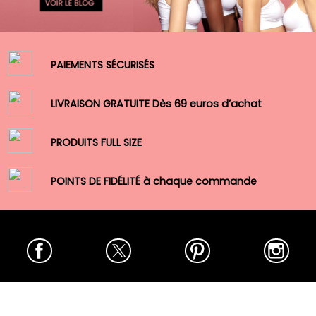
PAIEMENTS SÉCURISÉS
LIVRAISON GRATUITE Dès 69 euros d’achat
PRODUITS FULL SIZE
POINTS DE FIDÉLITÉ à chaque commande
Facebook
Twitter
Pinterest
Insta
MY BEAUTY FACTORY
