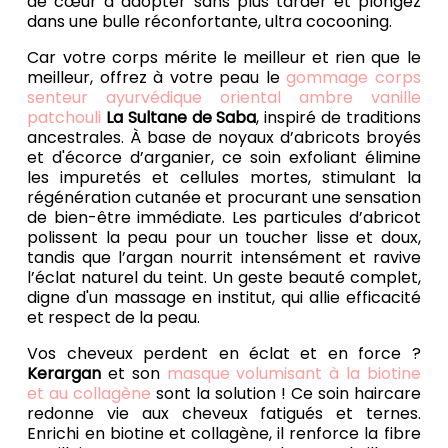
de cœur à adopter sans plus tarder et plongez
dans une bulle réconfortante, ultra cocooning.
Car votre corps mérite le meilleur et rien que le
meilleur, offrez à votre peau le
gommage corps
senteur ayurvédique oriental ambre vanille
patchouli
La Sultane de Saba
, inspiré de traditions
ancestrales. À base de noyaux d’abricots broyés
et d'écorce d’arganier, ce soin exfoliant élimine
les impuretés et cellules mortes, stimulant la
régénération cutanée et procurant une sensation
de bien-être immédiate. Les particules d’abricot
polissent la peau pour un toucher lisse et doux,
tandis que l’argan nourrit intensément et ravive
l’éclat naturel du teint. Un geste beauté complet,
digne d'un massage en institut, qui allie efficacité
et respect de la peau.
Vos cheveux perdent en éclat et en force ?
Kerargan
et son
masque volumisant à la biotine
et au collagène
sont la solution ! Ce soin haircare
redonne vie aux cheveux fatigués et ternes.
Enrichi en biotine et collagène, il renforce la fibre