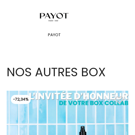
PAYOT
NOS AUTRES BOX
favorite_border
-72,34%