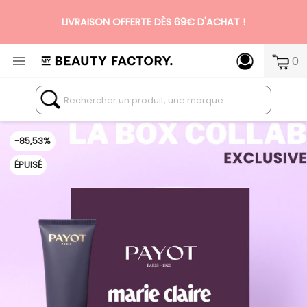
LIVRAISON OFFERTE DÈS 69€ D'ACHAT !

0
N°1 DES BOX BEAUTÉ PREMIUM SANS ENGAGEMENT
-85,53%
ÉPUISÉ