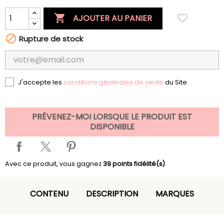

favorite_border
AJOUTER AU PANIER

Rupture de stock
J'accepte les
conditions générales de vente
du Site
PRÉVENEZ-MOI LORSQUE LE PRODUIT EST
DISPONIBLE
Avec ce produit, vous gagnez
39
points fidélité(s)
.
CONTENU
DESCRIPTION
MARQUES