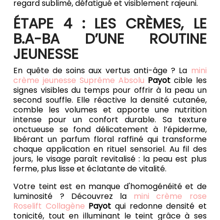
regard sublimé, défatigué et visiblement rajeuni.
ÉTAPE 4 : LES CRÈMES, LE
B.A-BA D’UNE ROUTINE
JEUNESSE
En quête de soins aux vertus anti-âge ? La
mini
crème jeunesse Suprême Absolu
Payot
cible les
signes visibles du temps pour offrir à la peau un
second souffle. Elle réactive la densité cutanée,
comble les volumes et apporte une nutrition
intense pour un confort durable. Sa texture
onctueuse se fond délicatement à l’épiderme,
libérant un parfum floral raffiné qui transforme
chaque application en rituel sensoriel. Au fil des
jours, le visage paraît revitalisé : la peau est plus
ferme, plus lisse et éclatante de vitalité.
Votre teint est en manque d'homogénéité et de
luminosité ? Découvrez la
mini crème rose
Roselift Collagène
Payot
qui redonne densité et
tonicité, tout en illuminant le teint grâce à ses