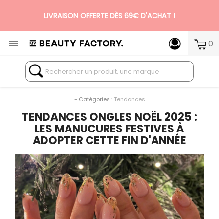
LIVRAISON OFFERTE DÈS 69€ D'ACHAT !

0
N°1 DES BOX BEAUTÉ PREMIUM SANS ENGAGEMENT
- Catégories :
Tendances
TENDANCES ONGLES NOËL 2025 :
LES MANUCURES FESTIVES À
ADOPTER CETTE FIN D'ANNÉE