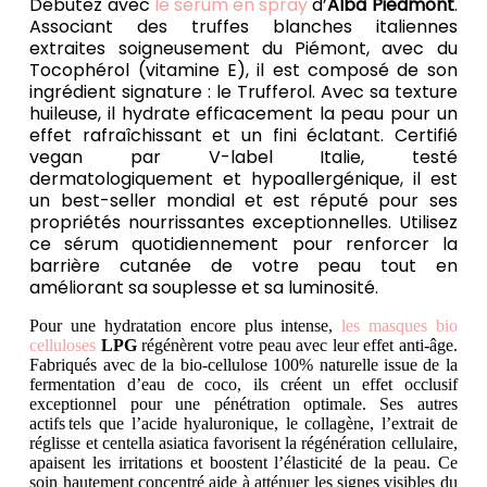
Débutez avec
le sérum en spray
d’
Alba Piedmont
.
Associant des truffes blanches italiennes
extraites soigneusement du Piémont, avec du
Tocophérol (vitamine E), il est composé de son
ingrédient signature : le Trufferol.
Avec sa texture
huileuse, il hydrate efficacement la peau pour un
effet rafraîchissant et un fini éclatant. Certifié
vegan par V-label Italie, testé
dermatologiquement et hypoallergénique, il est
un best-seller mondial et est réputé pour ses
propriétés nourrissantes exceptionnelles. Utilisez
ce sérum quotidiennement pour renforcer la
barrière cutanée de votre peau tout en
améliorant sa souplesse et sa luminosité.
Pour une hydratation encore plus intense,
les masques bio
celluloses
LPG
régénèrent votre peau avec leur effet anti-âge.
Fabriqués avec de la bio-cellulose 100% naturelle issue de la
fermentation d’eau de coco, ils créent un effet occlusif
exceptionnel pour une pénétration optimale. Ses autres
actifs tels que l’acide hyaluronique, le collagène, l’extrait de
réglisse et centella asiatica favorisent la régénération cellulaire,
apaisent les irritations et boostent l’élasticité de la peau. Ce
soin hautement concentré aide à atténuer les signes visibles du