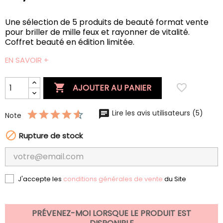
Une sélection de 5 produits de beauté format vente
pour briller de mille feux et rayonner de vitalité.
Coffret beauté en édition limitée.
EN SAVOIR +

favorite_border
AJOUTER AU PANIER
Lire les avis utilisateurs (5)
Note

Rupture de stock
J'accepte les
conditions générales de vente
du Site
PRÉVENEZ-MOI LORSQUE LE PRODUIT EST