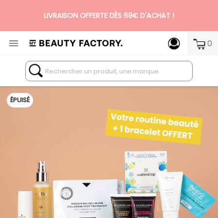
LIVRAISON OFFERTE DÈS 69€ D'ACHAT !
N°1 DES BOX BEAUTÉ PREMIUM SANS ENGAGEMENT

0
ÉPUISÉ