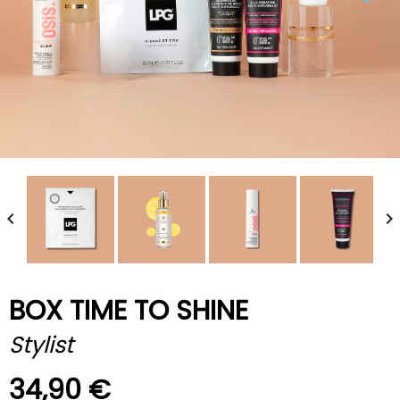


BOX TIME TO SHINE
Stylist
34,90 €