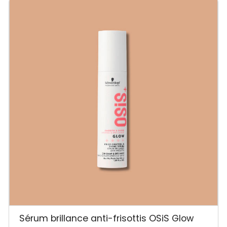
Sérum brillance anti-frisottis OSiS Glow