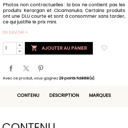
Photos non contractuelles : la box ne contient pas les
produits Kerargan et Cicamanuka. Certains produits
ont une DLU courte et sont à consommer sans tarder,
ce qui justifie le prix mini.
EN SAVOIR +

favorite_border
AJOUTER AU PANIER
Avec ce produit, vous gagnez
29
points fidélité(s)
.
CONTENU
DESCRIPTION
MARQUES
CONTENU