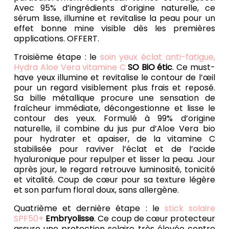
Avec 95% d’ingrédients d’origine naturelle, ce
sérum lisse, illumine et revitalise la peau pour un
effet bonne mine visible dès les premières
applications. OFFERT.
Troisième étape : le
soin yeux éclat anti-fatigue,
Hydra Aloe Vera vitamine C
SO BiO étic
. Ce must-
have yeux illumine et revitalise le contour de l’œil
pour un regard visiblement plus frais et reposé.
Sa bille métallique procure une sensation de
fraîcheur immédiate, décongestionne et lisse le
contour des yeux. Formulé à 99% d’origine
naturelle, il combine du jus pur d’Aloe Vera bio
pour hydrater et apaiser, de la vitamine C
stabilisée pour raviver l’éclat et de l’acide
hyaluronique pour repulper et lisser la peau. Jour
après jour, le regard retrouve luminosité, tonicité
et vitalité. Coup de cœur pour sa texture légère
et son parfum floral doux, sans allergène.
Quatrième et dernière étape : le
stick solaire
SPF50+
Embryolisse
. Ce coup de cœur protecteur
assure une protection solaire très élevée contre