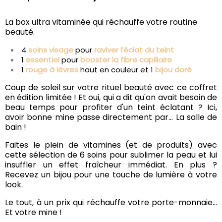
La box ultra vitaminée qui réchauffe votre routine
beauté.
4
soins visage
pour
raviver l’éclat du teint
1
essentiel
pour
booster la fibre capillaire
1
rouge à lèvres
haut en couleur et 1
bijou doré
Coup de soleil sur votre rituel beauté avec ce coffret
en édition limitée ! Et oui, qui a dit qu'on avait besoin de
beau temps pour profiter d'un teint éclatant ? Ici,
avoir bonne mine passe directement par... La salle de
bain !
Faites le plein de vitamines (et de produits) avec
cette sélection de 6 soins pour sublimer la peau et lui
insuffler un effet fraîcheur immédiat. En plus ?
Recevez un bijou pour une touche de lumière à votre
look.
Le tout, à un prix qui réchauffe votre porte-monnaie…
Et votre mine !