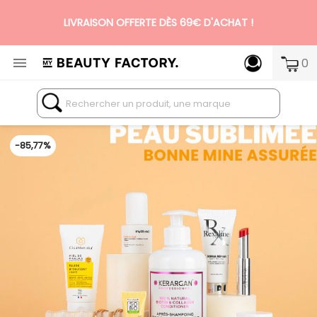
N°1 DES BOX BEAUTÉ PREMIUM SANS ENGAGEMENT

0
-85,77%