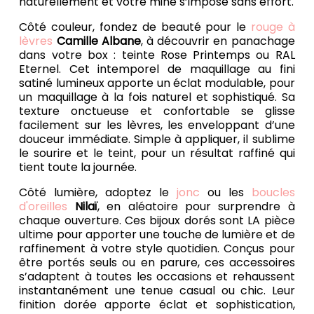
naturellement et votre mine s’impose sans effort.
Côté couleur, fondez de beauté pour le
rouge à
lèvres
Camille Albane
, à découvrir en panachage
dans votre box : teinte Rose Printemps ou RAL
Eternel. Cet intemporel de maquillage au fini
satiné lumineux apporte un éclat modulable, pour
un maquillage à la fois naturel et sophistiqué. Sa
texture onctueuse et confortable se glisse
facilement sur les lèvres, les enveloppant d’une
douceur immédiate. Simple à appliquer, il sublime
le sourire et le teint, pour un résultat raffiné qui
tient toute la journée.
Côté lumière, adoptez le
jonc
ou les
boucles
d'oreilles
Nilaï
, en aléatoire pour surprendre à
chaque ouverture. Ces bijoux dorés sont LA pièce
ultime pour apporter une touche de lumière et de
raffinement à votre style quotidien. Conçus pour
être portés seuls ou en parure, ces accessoires
s’adaptent à toutes les occasions et rehaussent
instantanément une tenue casual ou chic. Leur
finition dorée apporte éclat et sophistication,