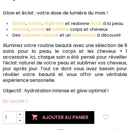
Glow et éclat : votre dose de lumière du mois !
Exfolie
,
tonifie
,
régénère
et redonne
éclat
à la peau
Nettoie
,
nourrit
et
sublime
corps et cheveux
Des
surprises beauté
et un
accessoire
à découvrir
Illuminez votre routine beauté avec une sélection de 9
soins pour la peau, le corps et les cheveux + 1
accessoire. Ici, chaque soin a été pensé pour réveiller
l’éclat naturel de votre peau et sublimer vos cheveux,
jour après jour. Tout ce dont vous avez besoin pour
révéler votre beauté et vous offrir une véritable
expérience sensorielle.
Objectif : hydratation intense et glow optimal !
EN SAVOIR +

favorite_border
AJOUTER AU PANIER