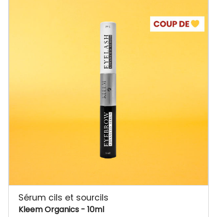
Sérum cils et sourcils
Kleem Organics
- 10ml