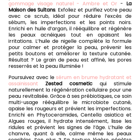
gommage visage naturel - Ambre et Or
-
La
Maison des Sultans
. Exfoliez et purifiez votre peau
avec ce scrub, idéal pour réduire l’excès de
sébum, les imperfections et les points noirs.
Enrichi en huile d’argan, il rééquilibre et régénère
les peaux acnéiques tout en apaisant les
irritations. L’huile de nigelle complète la formule
pour calmer et protéger la peau, prévenir les
petits boutons et améliorer la texture cutanée.
Résultat ? Le grain de peau est affiné, les pores
resserrés et la peau illuminée !
Poursuivez avec le
sérum en brume hydratant et
assainissant
Zested cosmetic
qui stimule
naturellement la régénération cellulaire pour une
peau revitalisée. Grâce à ses prébiotiques, ce soin
multi-usage rééquilibre le microbiote cutané,
apaise les rougeurs et prévient les imperfections.
Enrichi en Phytoceramides, Centella asiatica et
Algues rouges, il hydrate intensément, lisse les
ridules et prévient les signes de l’âge. L’huile de
chanvre, quant à elle, calme même les peaux
sensibles. Son plus ? Sa texture légère pénètre