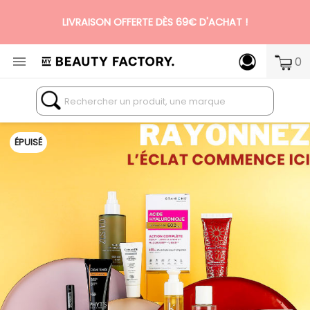
LIVRAISON OFFERTE DÈS 69€ D'ACHAT !
N°1 DES BOX BEAUTÉ PREMIUM SANS ENGAGEMENT

0
ÉPUISÉ