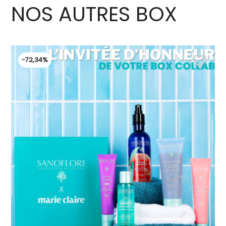
NOS AUTRES BOX
favorite_border
-72,34%